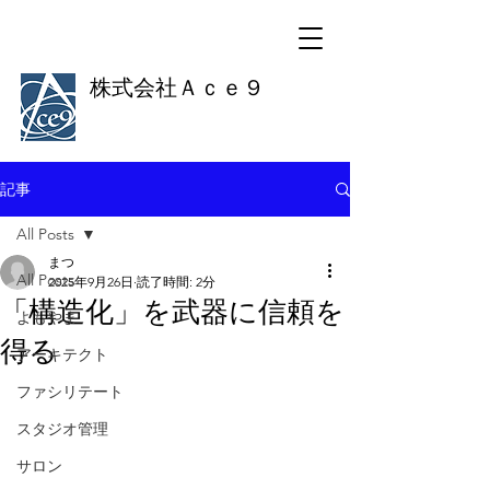
株式会社Ａｃｅ９
記事
All Posts
まつ
All Posts
2025年9月26日
読了時間: 2分
「構造化」を武器に信頼を
よもやま
得る
アーキテクト
ファシリテート
スタジオ管理
サロン