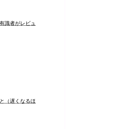
有識者がレビュ
と（遅くなるほ