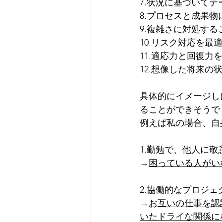
7.状況に基づいて
8.プロセスと成果
9.複雑さに対処する
10.リスク対応を最
11.適応力と回復力
12.想像した将来
具体的にイメージし
ることができそうで
例えば私の場合、自
1.勤勉で、他人に
→
困っている人がい
2.協働的なプロジ
→
お互いの仕事を認
いたドライな関係に