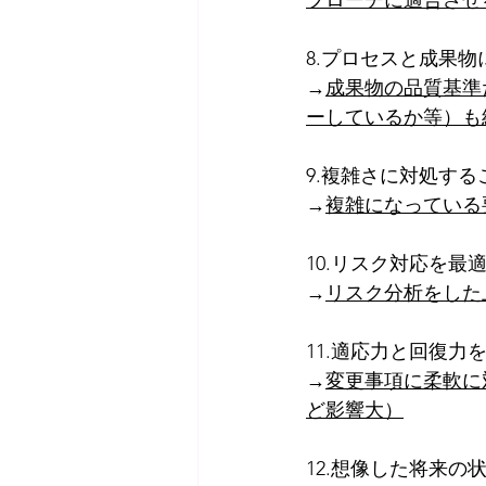
プローチに適合させ
8.プロセスと成果
→
成果物の品質基準
ーしているか等）も
9.複雑さに対処する
→
複雑になっている
10.リスク対応を最
→
リスク分析をした
11.適応力と回復力
→
変更事項に柔軟に
ど影響大）
12.想像した将来