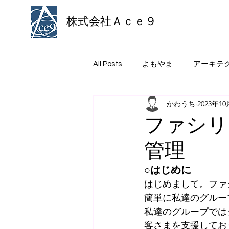
株式会社Ａｃｅ９
All Posts
よもやま
アーキテ
かわうち
2023年1
ファシリ
管理
○はじめに
はじめまして。ファ
簡単に私達のグルー
私達のグループでは
客さまを支援してお