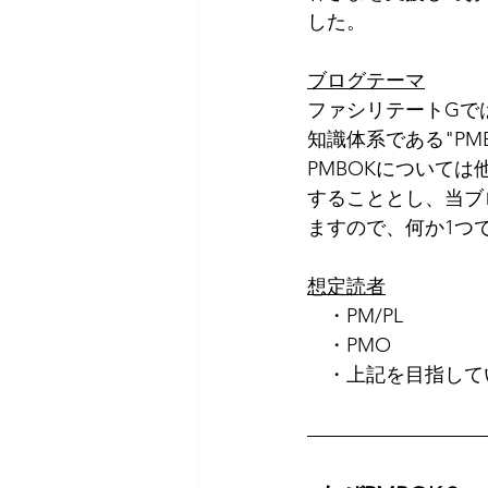
した。
ブログテーマ
ファシリテートGで
知識体系である"PM
PMBOKについて
することとし、当ブ
ますので、何か1つ
想定読者
　・PM/PL
　・PMO
　・上記を目指して