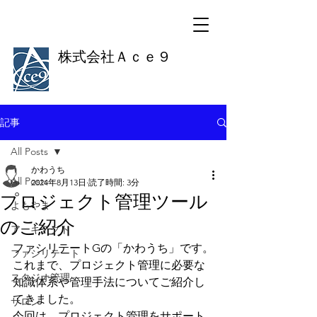
株式会社Ａｃｅ９
記事
All Posts
かわうち
All Posts
2024年8月13日
読了時間: 3分
プロジェクト管理ツール
よもやま
のご紹介
アーキテクト
ファシリテートGの「かわうち」です。
ファシリテート
これまで、プロジェクト管理に必要な
スタジオ管理
知識体系や管理手法についてご紹介し
てきました。
サロン
今回は、プロジェクト管理をサポート