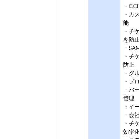
・C
・カ
能
・チ
を防
・SA
・チ
防止
・グ
・プ
・バ
管理
・イ
・会
・チ
効率