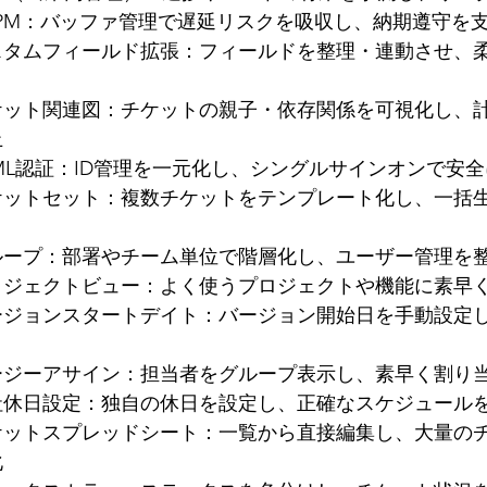
CPM：バッファ管理で遅延リスクを吸収し、納期遵守を
スタムフィールド拡張：フィールドを整理・連動させ、
ケット関連図：チケットの親子・依存関係を可視化し、
止
ML認証：ID管理を一元化し、シングルサインオンで安
ケットセット：複数チケットをテンプレート化し、一括
ループ：部署やチーム単位で階層化し、ユーザー管理を
ロジェクトビュー：よく使うプロジェクトや機能に素早
ージョンスタートデイト：バージョン開始日を手動設定
ージーアサイン：担当者をグループ表示し、素早く割り
社休日設定：独自の休日を設定し、正確なスケジュール
ケットスプレッドシート：一覧から直接編集し、大量の
化