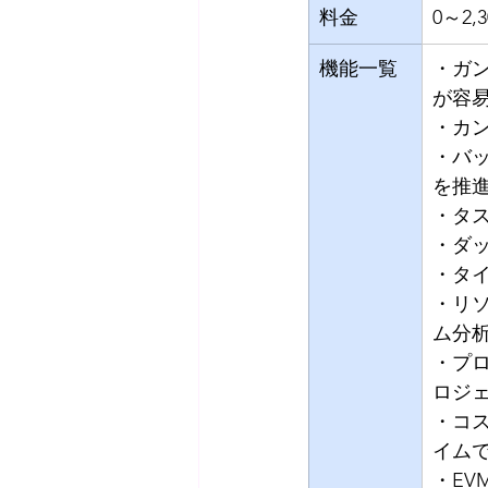
料金
0～2
機能一覧
・ガ
が容
・カ
・バ
を推
・タ
・ダ
・タ
・リ
ム分
・プ
ロジ
・コ
イム
・E