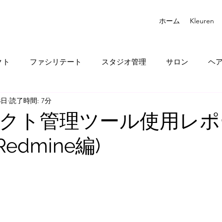
ホーム
Kleuren
クト
ファシリテート
スタジオ管理
サロン
ヘ
3日
読了時間: 7分
クト管理ツール使用レポ
 Redmine編)