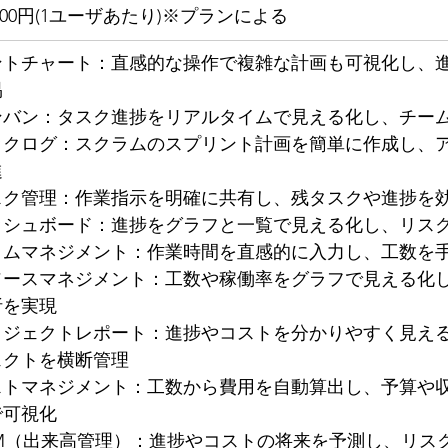
,300円(1ユーザあたり)※プランによる
ントチャート：直感的な操作で複雑な計画も可視化し、
易
ンバン：タスク進捗をリアルタイムで見える化し、チー
ックログ：スクラムのスプリント計画を簡単に作成し、
進
スク管理：作業指示を明確に共有し、残タスクや進捗を
ッシュボード：進捗をグラフと一覧で見える化し、リス
イムマネジメント：作業時間を直感的に入力し、工数を
ソースマネジメント：工数や稼働率をグラフで見える化
析を実現
ロジェクトレポート：進捗やコストを分かりやすく見え
ェクトを横断管理
ストマネジメント：工数から費用を自動算出し、予算や
で可視化
VM（出来高管理）：進捗やコストの将来を予測し、リス