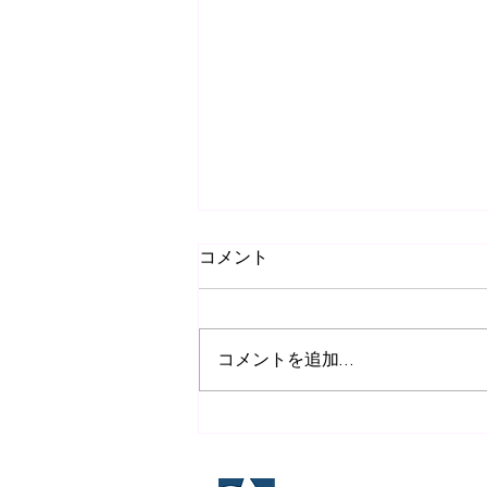
相手の反応を読む力と、反応
コメント
を想定して先に組み立てる力
- 会話編 -
こんにちはNaoです。 私が美容
業からIT業界へ転身した話は、前
コメントを追加…
回のブログで少し触れましたが、
今回はそれぞれの業界における “
話す力 ” という点に絞って、 感
じたことを書いてみたいと思いま
す。 美容業時代、私はお客様と