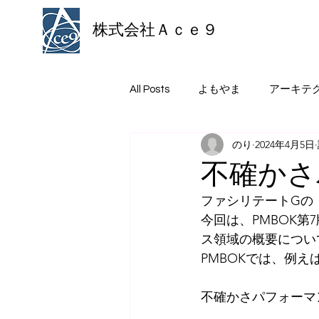
株式会社Ａｃｅ９
All Posts
よもやま
アーキテ
のり
2024年4月5日
不確かさ
ファシリテートGの
今回は、PMBOK
ス領域の概要につい
PMBOKでは、例
不確かさパフォーマ