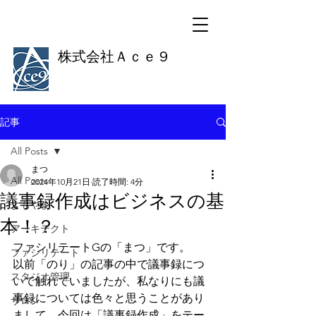
株式会社Ａｃｅ９
記事
All Posts
まつ
All Posts
2024年10月21日
読了時間: 4分
議事録作成はビジネスの基
よもやま
本！？
アーキテクト
ファシリテートGの「まつ」です。
ファシリテート
以前「のり」の記事の中で議事録につ
スタジオ管理
いて触れていましたが、私なりにも議
事録については色々と思うことがあり
サロン
まして、今回は「議事録作成」をテー