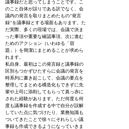
議事録だと思ってしまうことです。こ
のこと自体が誤りである訳でなく、会
議内の発言を取りまとめたもの”発言
録”を議事録とする場面もあります。た
だ実際、多くの現場では、会議で決ま
った事項や重要な確認事項、次に進む
ためのアクション（いわゆる「宿
題」）を簡潔にまとめることが求めら
れます。
私自身、最初はこの発言録と議事録の
区別もつかずひたすらに会議の発言を
時系列に書き起こして、会議の要点を
整理してまとめる構造化もできずに先
輩や上司に添削してもらって真っ赤に
された経験があります。ただ何度も何
度も議事録を作成する中で自分が誤解
していた点に気づけたり、業務知識も
ついてきたことで徐々にそれらしい議
事録も作成できるようになっていきま