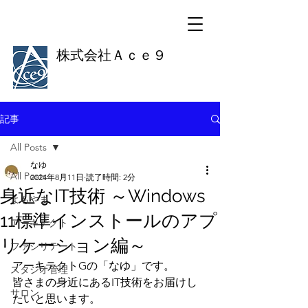
株式会社Ａｃｅ９
記事
All Posts
なゆ
All Posts
2024年8月11日
読了時間: 2分
身近なIT技術 ～Windows
よもやま
11標準インストールのアプ
アーキテクト
リケーション編～
ファシリテート
アーキテクトGの「なゆ」です。
スタジオ管理
皆さまの身近にあるIT技術をお届けし
サロン
たいと思います。