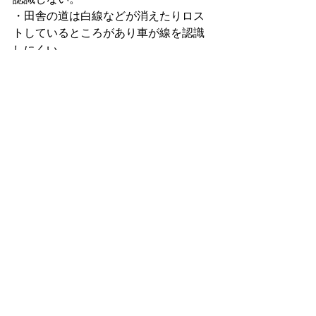
・田舎の道は白線などが消えたりロス
トしているところがあり車が線を認識
しにくい
⇒よってオートパイロットがうまく動
作しませんでした。
NGの所もありましたが、OKだったと
ころもあり、直線、カーブ、高速道路
は自動で運転してくれましたが、事故
を起こしたらという事を考えると安心
はできなかったので、すぐに自動運転
を解除しました。
さまざまな学習機能でAIの向上・進歩
が進んでいますが、車の安全性に関す
る自動化に対してまだ時間がかかるの
かなと感じました。
早く、AIによる自動運転レベル5に乗っ