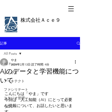
株式会社Ａｃｅ９
記事
All Posts
やま
All Posts
2024年2月13日
読了時間: 4分
AIのデータと学習機能につ
よもやま
いて
アーキテクト
ファシリテート
こんにちは「やま」です
スタジオ管理
今回は　人工知能（AI）にとって必要
な情報について、お話したいと思いま
サロン
す。