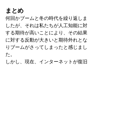
まとめ
何回かブームと冬の時代を繰り返しま
したが、それは私たちが人工知能に対
する期待が高いことにより、その結果
に対する反動が大きいと期待外れとな
りブームがさってしまったと感じまし
た。
しかし、現在、インターネットが復旧
し、ITの技術も日進月歩でどんどん進
化しており人工知能ブームはこの先も
続くと思っておりますが
その反対に、シンギュラリティ（人工
知能が人類の知能を超える）という言
葉が近年注目をされ、AIはAI自身でよ
り賢いAIを作っていくといわれていま
すが、22世紀の「ドラえもん」のよう
なロボットが誕生するのは本当に来る
のでは！！と楽しみです。