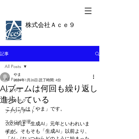
株式会社Ａｃｅ９
記事
All Posts
やま
All Posts
2024年1月26日
読了時間: 4分
AIブームは何回も繰り返し
よもやま
進歩している
アーキテクト
こんにちは「やま」です。
ファシリテート
スタジオ管理
2023年は「生成AI」元年といわれいま
すが、そもそも「生成AI」以前より、
サロン
「AI」はいつからどのように始まった