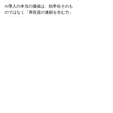
AI導入の本当の価値は、効率化そのも
のではなく「再投資の連鎖を生む力」
にあります。
今後の経営判断においては、
「AIをどれだけ導入したか」ではな
く、「AIが生み出した価値をどこまで
循環させたか」
が問われる時代です。
AIを単なるツールではなく、“企業成長
を生み出す資産”として設計できるか。
それが次の経営格差を決める分岐点に
なると考えます。
AI活用
経営戦略
マネジメント
DX
生成AI
ROI
業務効率化
部長説明
経営者
社内説明
コスト削減
リソース活用
価値創出
再投資
アーキテクト