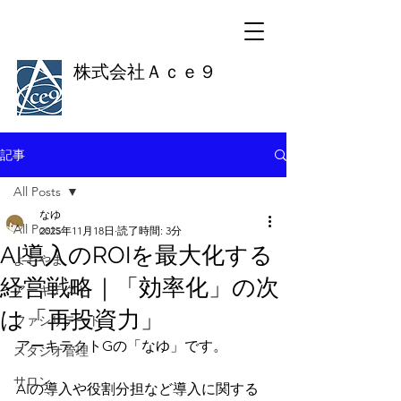
株式会社Ａｃｅ９
記事
All Posts
なゆ
All Posts
2025年11月18日
読了時間: 3分
AI導入のROIを最大化する
よもやま
経営戦略｜「効率化」の次
アーキテクト
は「再投資力」
ファシリテート
アーキテクトGの「なゆ」です。
スタジオ管理
サロン
AIの導入や役割分担など導入に関する