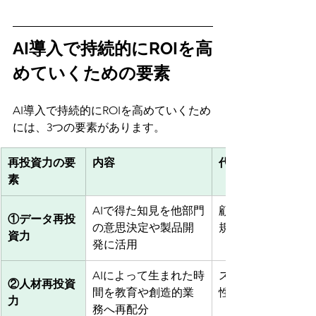
AI導入で持続的にROIを高
めていくための要素
AI導入で持続的にROIを高めていくため
には、3つの要素があります。
再投資力の要
内容
代表的な効果
素
AIで得た知見を他部門
顧客理解の深化、
①データ再投
の意思決定や製品開
規事業の立案
資力
発に活用
AIによって生まれた時
スキルアップ、生
②人材再投資
間を教育や創造的業
性向上
力
務へ再配分