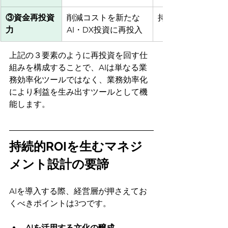
③資金再投資
削減コストを新たな
持続的な技術革新
力
AI・DX投資に再投入
上記の３要素のように再投資を回す仕
組みを構成することで、AIは単なる業
務効率化ツールではなく、業務効率化
により利益を生み出すツールとして機
能します。
持続的ROIを生むマネジ
メント設計の要諦
AIを導入する際、経営層が押さえてお
くべきポイントは3つです。
AIを活用する文化の醸成