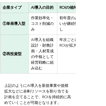
企業タイプ
AI導入の目的
ROIの傾向
作業効率化・
初年度のみ高
①単発導入型
コスト削減の
いが継続性な
み
し
AI導入を組織
年次ごとに
設計・財務計
ROIが拡大
画・人材育成
②再投資型
の中核として
経営戦略に組
み込む
上記のようにAI導入を新規事業や規模
拡大などに余剰リソースを割り当てる
計画を立てることで、ROIを持続的に高
めていくことが可能となります。