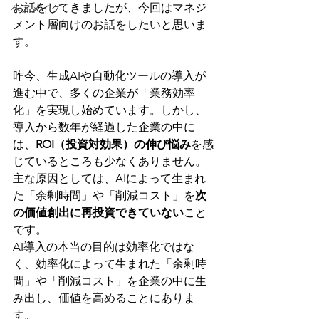
お話をしてきましたが、今回はマネジ
ヘアメイク
メント層向けのお話をしたいと思いま
す。
昨今、生成AIや自動化ツールの導入が
進む中で、多くの企業が「業務効率
化」を実現し始めています。しかし、
導入から数年が経過した企業の中に
は、
ROI（投資対効果）の伸び悩み
を感
じているところも少なくありません。
主な原因としては、AIによって生まれ
た「余剰時間」や「削減コスト」を
次
の価値創出に再投資できていない
こと
です。
AI導入の本当の目的は効率化ではな
く、効率化によって生まれた「余剰時
間」や「削減コスト」を企業の中に生
み出し、価値を高めることにありま
す。