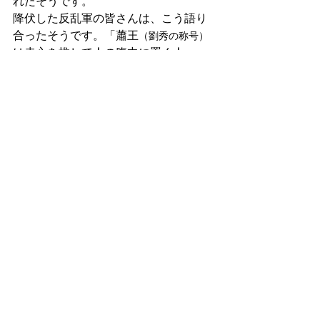
れたそうです。
降伏した反乱軍の皆さんは、こう語り
合ったそうです。「蕭王
（劉秀の称号）
は赤心を推して人の腹中に置く人
だ」　※真心で接してくれる人だ
役割の鎧を外して、人として接する瞬
間を持てるかどうか。それがチームと
顧客との信頼を、長期的に決定づけて
いくと感じています。
「天地之性、人為貴」
人であることが、最も尊い。
これも劉秀の言葉で、皇帝に即位した
ときの詔に書いてあった言葉だそうで
す。
AI全盛、なるべくAIを活用せよ、業務
を変革せよ、という昨今、この言葉の
重みはより増していると思います。