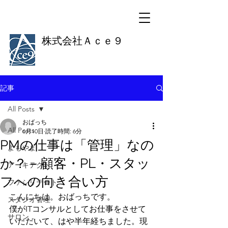
株式会社Ａｃｅ９
記事
All Posts
おばっち
All Posts
6月10日
読了時間: 6分
PMの仕事は「管理」なの
よもやま
か？－顧客・PL・スタッ
アーキテクト
フへの向き合い方
ファシリテート
こんにちは。おばっちです。
スタジオ管理
僕がITコンサルとしてお仕事をさせて
サロン
いただいて、はや半年経ちました。現