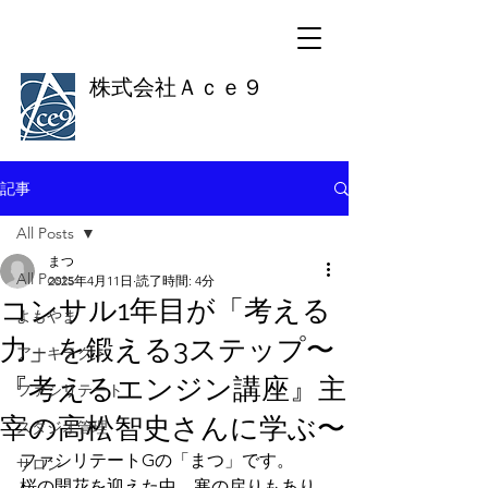
株式会社Ａｃｅ９
記事
All Posts
まつ
All Posts
2025年4月11日
読了時間: 4分
コンサル1年目が「考える
よもやま
力」を鍛える3ステップ〜
アーキテクト
『考えるエンジン講座』主
ファシリテート
宰の高松智史さんに学ぶ〜
スタジオ管理
ファシリテートGの「まつ」です。
サロン
桜の開花を迎えた中、寒の戻りもあり