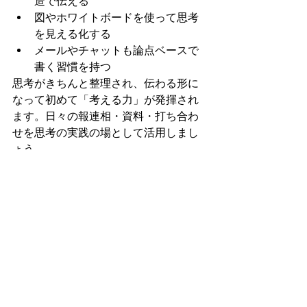
造で伝える
図やホワイトボードを使って思考
を見える化する
メールやチャットも論点ベースで
書く習慣を持つ
思考がきちんと整理され、伝わる形に
なって初めて「考える力」が発揮され
ます。日々の報連相・資料・打ち合わ
せを思考の実践の場として活用しまし
ょう。
まとめ
高松さんのお話していることを踏まえ
ると、コンサル1年目で最も大事なこと
は、地頭の良さではなく「型を覚え
て、反復し、使いこなすこと」です。
真似るだけ、繰り返すだけならできそ
うだと思いませんか？考えてみること
より、とにかく動き出してみるという