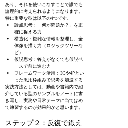
あり、それを使いこなすことで誰でも
論理的に考えられるようになります。
特に重要な型は以下の4つです。
論点思考：「何が問題か？」を正
確に捉える力
構造化：複雑な情報を整理し、全
体像を描く力（ロジックツリーな
ど）
仮説思考：答えがなくても仮説ベ
ースで前に進む力
フレームワーク活用：3Cや4Pとい
った汎用枠組みで思考を加速する
実践方法としては、動画や書籍内で紹
介している型のサンプルをノートに書
き写し、実務や日常テーマに当てはめ
て練習するのが効果的かと思います。
ステップ２：反復で鍛え