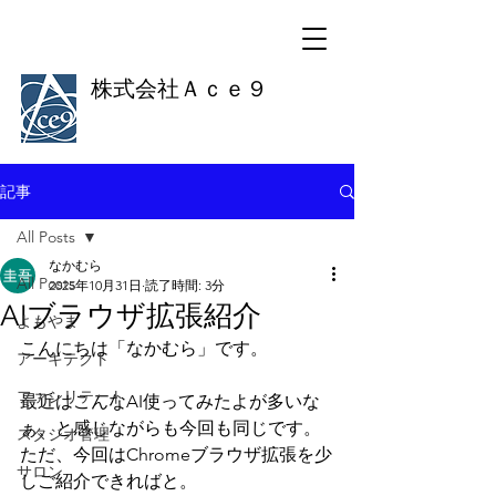
株式会社Ａｃｅ９
記事
All Posts
なかむら
All Posts
2025年10月31日
読了時間: 3分
AIブラウザ拡張紹介
よもやま
こんにちは「なかむら」です。
アーキテクト
ファシリテート
最近はこんなAI使ってみたよが多いな
ぁ、と感じながらも今回も同じです。
スタジオ管理
ただ、今回はChromeブラウザ拡張を少
サロン
しご紹介できればと。