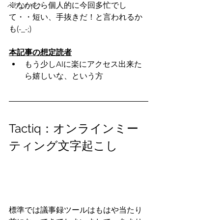
※なかむら個人的に今回多忙でし
ヘアメイク
て・・短い、手抜きだ！と言われるか
も(-_-;)
本記事の想定読者
もう少しAIに楽にアクセス出来た
ら嬉しいな、という方
Tactiq：オンラインミー
ティング文字起こし
標準では議事録ツールはもはや当たり