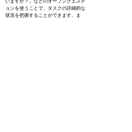
いますか？」などのオープンクエスチ
ョンを使うことで、タスクの詳細的な
状況を把握することができます。ま
た、他のメンバーの助けがいるかどう
かなど、今後どのようなアクションや
サポートをしたらいいかも判断できる
ので、業務をより円滑に回すことにつ
ながります。
逆に初対面の方とのコミュニケーショ
ンの場では、先ほどの例とは異なり、
オープンクエスチョンからはじめた方
が、相手の意見や情報をより多く引き
出せて、こちらの会話の選択肢も広が
るためより会話が弾みやすいといえま
す。オープンクエスチョンで相手の意
見を聞いた後で、少しずつクローズド
クエスチョンを行うことで、相手にと
っても答えやすくバランスの取れた円