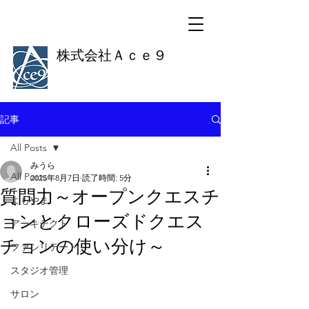
株式会社Ａｃｅ９
記事
All Posts
みうら
All Posts
2025年8月7日
読了時間: 5分
質問力～オープンクエスチ
よもやま
ョンとクローズドクエス
アーキテクト
チョンの使い分け～
ファシリテート
スタジオ管理
サロン