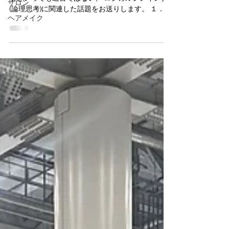
サロン
(論理思考)に関連した話題をお送りします。 １．ロ
ヘアメイク
ジカルシンキングについて ロジカルシンキン
グとは、直観や感覚ではなく根拠や理由に基づい
て問題解決や 意思決定を行う思考法です。...