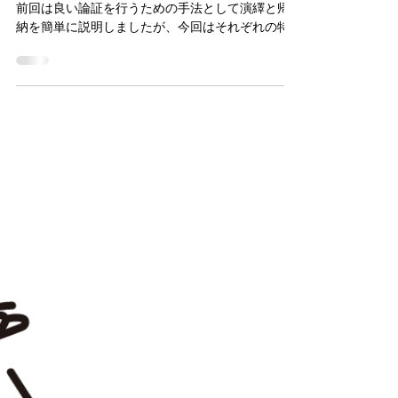
コミュニケーションスキル～論
理力⑤～
こんにちは。ファシリテートGのかわうちです。
前回は良い論証を行うための手法として演繹と帰
納を簡単に説明しましたが、今回はそれぞれの特
徴を踏まえ、これらの手法がどのように用いられ
るのかお伝えしたいと思います。 まずは演繹と帰
納の定義のおさらいです。 演繹： 一般論から...