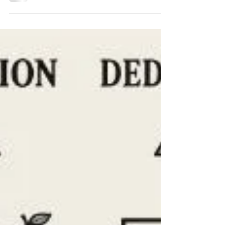
てきました。日程によってテーマが"バックオフィ
ス""営業・マーケティング""IT・情シス""店舗・
EC"と分かれており、会場では出展者が製品・サー
ビスを紹介する企業ブースで説明を聞...