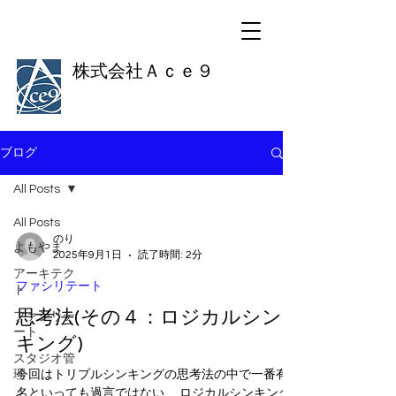
株式会社Ａｃｅ９
ブログ
All Posts
All Posts
のり
よもやま
2025年9月1日
読了時間: 2分
アーキテク
ファシリテート
ト
思考法(その４：ロジカルシン
ファシリテ
ート
キング)
スタジオ管
理
今回はトリプルシンキングの思考法の中で一番有
名といっても過言ではない、 ロジカルシンキング