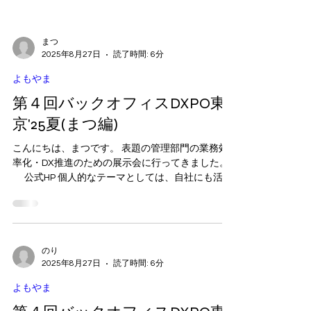
まつ
2025年8月27日
読了時間: 6分
よもやま
第４回バックオフィスDXPO東
京'25夏(まつ編)
こんにちは、まつです。 表題の管理部門の業務効
率化・DX推進のための展示会に行ってきました。
公式HP 個人的なテーマとしては、自社にも活用
できそうなソリューションはないかという視点で
展示を見てきました。 総務系の業務効率化、採
用、営業支援といったソリューションを中心に...
のり
2025年8月27日
読了時間: 6分