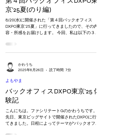
よもやま
第４回バックオフィスDXPO東
京'25夏(のり編)
8/20(水)に開催された「第４回バックオフィス
DXPO東京'25夏」に行ってきましたので、その内
容・所感をお届けします。 今回、私は以下の３つ
のテーマの情報収集を目的として、それぞれのブ
ースを回りました。 １．ナレッジ共有ツール ２．
社内ギフト...
かわうち
2025年8月26日
読了時間: 7分
よもやま
バックオフィスDXPO東京'25 体
験記
こんにちは。ファシリテートGのかわうちです。
先日、東京ビッグサイトで開催されたDXPOに行っ