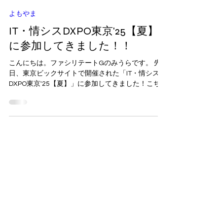
みうら
2025年8月28日
読了時間: 7分
よもやま
IT・情シスDXPO東京'25【夏】
に参加してきました！！
こんにちは。ファシリテートGのみうらです。 先
日、東京ビックサイトで開催された「IT・情シス
DXPO東京'25【夏】」に参加してきました！こち
らはDXPOの中でもIT、情報システムに関する様々
なサービスや製品に関するブースが出展されて展
示商談会になっていて、...