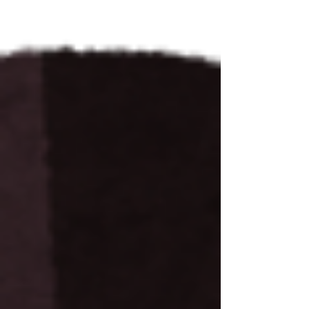
（かなり意訳が必要ですね）。 2年ほど前から某メ
ガバンクAMLシステムの開発・保守PMOをしてい
るのですが、内製化の影響でそろそろお役御免に
なりそうでして、これを機にAML/CFTについての
概要をまとめてみました。 AML/CFTを以降、AML
と省略します。 ※１ 資金洗浄とは、犯罪で
得たお金を架空口座や他人名義の口座などを転々
とさせることで 出所をわからなくし、正当な
手段で得たお金に見せかける行為です。 ※２
テロ資金供与とは、テロ行為やテロ組織の活
動のために資金を