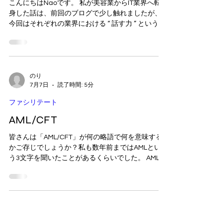
こんにちはNaoです。 私が美容業からIT業界へ転
身した話は、前回のブログで少し触れましたが、
今回はそれぞれの業界における “ 話す力 ” という点
に絞って、 感じたことを書いてみたいと思いま
す。 美容業時代、私はお客様と話す事に対し、特
に苦手意識は無い方だと思っていました。 相手の
表情を見て、 声のトーンを聞いて、 退屈そうなら
話題を変えて、 興味を示したら深掘りする。相手
のり
7月7日
読了時間: 5分
の理解度に応じて言い方やニュアンスを少し変え
たりしながら、その場で必要な情報を選別し、相
ファシリテート
手と一緒に完成させていくイメージで対話をして
AML/CFT
いた様に思います。 ところが、IT業界に転職して
最初のオンラインプレゼンで気付いたことがあり
皆さんは「AML/CFT」が何の略語で何を意味する
ました。 「あれ、いつものように話せないかもし
かご存じでしょうか？私も数年前まではAMLとい
れない…」 画面の向こうには十数名の参加者。 し
う3文字を聞いたことがあるくらいでした。 AMLと
かし、自分が話している約20分程の間、 相手のカ
は「Anti-Money Laundering」の略で、資金洗浄
メラはオフ。マイクもミュート。相槌もなし。 反
（※１）対策を意味します。 CFTとは「Counter
応のない相手に向かって話し続けるという状況に
Financing of Terrorism」の略で、テロ資金供与
戸惑いました。 「ちゃんと伝わっているかな？」
（※２）対策を意味します。 AML/CFTとは、資金
「この進め方で合っているのかな？」「この話題
洗浄やテロ資金供与などの不正なお金が取得され
は興味を持ってもらえている
ることを防止するための取り組み全般を指します