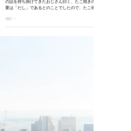
たこ焼き生地の「だし」は？
ル」をまとめてみました。 ーーーーーーーーーー
今回もたこ焼き関連の話題です。 「たこ焼き屋」
ーーーーーーーーーーーーーーーーーーーーーー
の話を持ち掛けてきたおじさん曰く、たこ焼きの
ーーーーーーーー ルール①：最初に全体像を掴む
要は「だし」であるとのことでしたので、たこ焼
いきなり勉強に入るのではなく、まずは全体像の
きの生地に練り込む「だし」は何がいいのかを調
把握から始めました。 試験範囲のテキストを一通
べてみました。 １．「だし」とは？ 端的に言
り見通す 2周目は問題を解きながら、負荷の高い分
いますと、「だし」とは昆布やかつお節などの食
野を把握する 配点や出題傾向を事前にチェックす
材が持つ「うま味」成分を 水に溶出させたも
る ITパスポート試験は【IRT
のです。 表記は主に「だし」、「出し」、
「出汁」ですが、正式名称は「煮出し汁」です。
「だし」文化は日本のもののように思えます
が、起源は中国でして、日本では 室町時代後
期に初めて「だし」という言葉が文献上に出現し
ます。 1908年に日本人科学者により「うま味
（Umami）」が発見・命名されたことにより、
和食の根幹である「だし」の成分が科学的に
証明され、その価値が世界的に広く認知 され
ました。 ただし、「うま味」は「だし」に含
まれる主成分・味覚を指し、「だし」そのもので
は ありません。 近年ではフレンチやイタ
リアン等の西洋料理においても、日本の「だし」