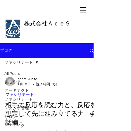
株式会社Ａｃｅ９
ブログ
ファシリテート
All Posts
naomikunita3
よもやま
7月10日
読了時間: 3分
アーキテクト
ファシリテート
ファシリテート
相手の反応を読む力と、反応を
スタジオ管理
想定して先に組み立てる力 - 会
サロン
話編 -
ヘアメイク