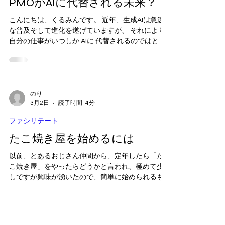
めに、というところでお話させていただければと
思います。 1.属人化とは 対象の業務が1人の担当者
くるみん
3月25日
読了時間: 3分
に依存しており、その業務の進め方や手順書がド
キュメント化されず、担当者しか理解していない
ファシリテート
状況にあるということです。 業務によってはある
PMOがAIに代替される未来？
程度の属人化は不可避ですが、意図せず発生して
いる属人化は、長期的に悪い影響をもたらすこと
こんにちは、くるみんです。 近年、生成AIは急速
が多いと考えます。 2.どのような場合に属人化に
な普及そして進化を遂げていますが、 それにより
陥ってしまうのか 主に以下の場合に属人化に陥っ
自分の仕事がいつしか AIに 代替されるのではと怯
てしまうと考えます。 業務の忙しさによる情報共
える今日この頃です。 自身は現在PMOとして従事
有不足 業務の専門性が高いとき 新人への引き継ぎ
しているのですが、 もうすでにIT業界やコンサル
ができていない 上記の中でも、「業務の忙しさに
ティング業界の一部で「AI時代にPMOは不要にな
よる情報共有不足」という点は、個人的には当て
るのではないか」という議論が巻き起こっている
はまる人が多いのではないかと想定しておりま
そうです。（これまでPMOが担ってきた業務のあ
のり
す。忙しいと業務をこなすのに夢中になってしま
3月2日
読了時間: 4分
れこれが、テクノロジーによって代替可能になり
い、
つつあるためです。） たとえば、AIによる議事録
ファシリテート
の自動生成なんかはもうすでに浸透している例か
たこ焼き屋を始めるには
と思います。 かつては 会議の議事録を正確に記録
し、ステークホルダーに共有することもPMOの重
以前、とあるおじさん仲間から、定年したら「た
要な役割とされていましたが、今では会議ツール
こ焼き屋」をやったらどうかと言われ、極めて少
側で録音と同時に議事得を作成、さらには要約ま