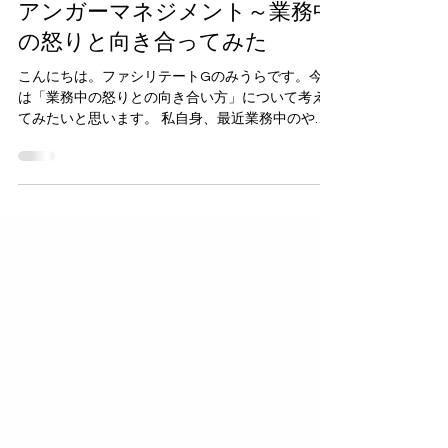
ファシリテート
アンガーマネジメント～業務中
の怒りと向き合ってみた
こんにちは。ファシリテートGのみうらです。今回
は「業務中の怒りとの向き合い方」について考え
てみたいと思います。 私自身、最近業務中のやり
取りの中でイライラしたり、ムカついたりするこ
とが度々ありました。 そんな中でふと、 「そもそ
も自分は何に対して怒っているんだっけ？」と考
えまして、 そこから、怒りという感情はどのよう
な時に生まれるのか、そしてどのように向き合う
べきなのかを改めて考えるようになりました。 そ
こで今回は、自分なりのアンガーマネジメントと
して、業務中の怒りとどのように向き合ってみた
のか、その過程を整理してみたいと思います。 1.
業務中に怒りが沸くきっかけはなんだろう？？
「怒り」というと少し大げさかもしれませんが、
業務中に仕事相手に対してムカついたり、イライ
ラしたりすることは誰にでもあります。 例えば、
指示や方針などが当初話していた内容と変わる 説