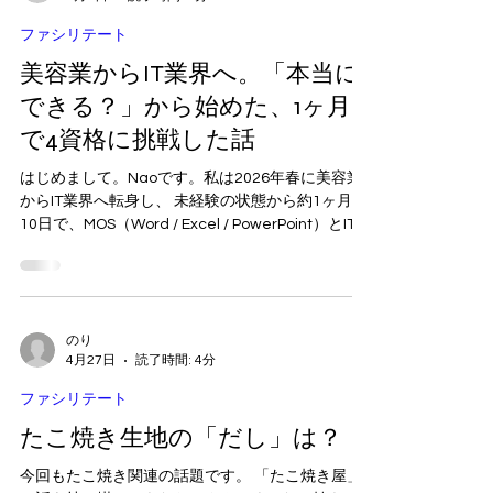
naomikunita3
5月8日
読了時間: 5分
ファシリテート
美容業からIT業界へ。「本当に
できる？」から始めた、1ヶ月
で4資格に挑戦した話
はじめまして。Naoです。私は2026年春に美容業
からIT業界へ転身し、 未経験の状態から約1ヶ月＋
10日で、MOS（Word / Excel / PowerPoint）とITパ
スポート、計4資格の取得を目指しました。 業界用
語はほぼ分からず、PCでの資料作成も試行錯誤の
連続で、 たまたま見つけた機能を組み合わせて進
めるような、いわば“力技”の状態でした。 それで
も短期間でやり切ることができたのは、やみくも
のり
4月27日
読了時間: 4分
に進めたのではなく、 最初に進め方を整理してい
たことが大きかったように思います。 この記事で
ファシリテート
は、未経験から資格取得を目指す方に向けて、あ
くまで一例ですが、 実践してよかった「7つのルー