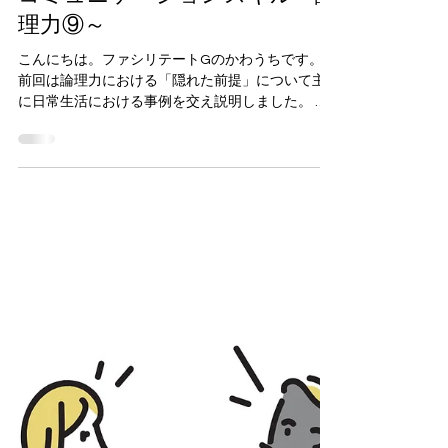
4月13日
読了時間: 3分
ファシリテート
コミュニケーションスキル～論
理力⑨～
こんにちは。ファシリテートGのかわうちです。
前回は論理力における「隠れた前提」について主
に日常生活における事例を交え説明しました。 隠
れた前提とは・・・ 発言や主張の中で明示されて
いないものの、その結論を成り立たせるために暗
黙に置かれている条件や思い込みのこと。前提の
認識がズレていたり、そもそも妥当でなかったり
すると、結論だけをいくら磨いても、議論全体が
不安定になる。 今回は私が普段関わっているシス
テム開発の場面における事例を紹介します。 事例
①「クラウド化すればコストが下がる」 IT業界で
よく聞くフレーズです。 「オンプレミスは高いの
で、クラウドに移行すればコスト削減になりま
す」 一見もっともらしい主張ですが、ここにはい
くつもの隠れた前提があります。 利用リソースは